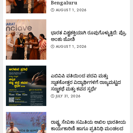
Bengaluru
AUGUST 1, 2026
ಭಾರತ ವಿಶ್ವಶಕ್ತಿಯಾಗಿ ರೂಪುಗೊಳ್ಳುತ್ತಿದೆ: ಪ್ರೊ.
ಅಂಶು ಜೋಶಿ
AUGUST 1, 2026
ಎಬಿವಿಪಿ ವತಿಯಿಂದ ಪದವಿ ಮತ್ತು
ಸ್ನಾತಕೋತ್ತರ ವಿದ್ಯಾರ್ಥಿಗಳಿಗೆ ರಾಜ್ಯಮಟ್ಟದ
ಸಣ್ಣಕಥೆ ಮತ್ತು ಕವನ ಸ್ಪರ್ಧೆ
JULY 31, 2026
ರಾಷ್ಟ್ರ ಸೇವಿಕಾ ಸಮಿತಿಯ ಅಖಿಲ ಭಾರತೀಯ
ಕಾರ್ಯಕಾರಿಣಿ ಹಾಗೂ ಪ್ರತಿನಿಧಿ ಮಂಡಲದ