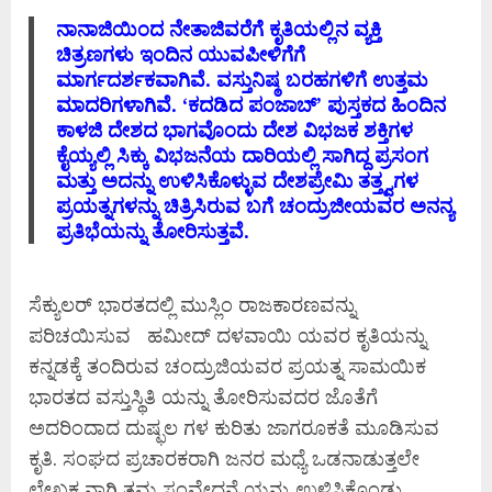
ನಾನಾಜಿಯಿಂದ ನೇತಾಜಿವರೆಗೆ ಕೃತಿಯಲ್ಲಿನ ವ್ಯಕ್ತಿ
ಚಿತ್ರಣಗಳು ಇಂದಿನ ಯುವಪೀಳಿಗೆಗೆ
ಮಾರ್ಗದರ್ಶಕವಾಗಿವೆ. ವಸ್ತುನಿಷ್ಠ ಬರಹಗಳಿಗೆ ಉತ್ತಮ
ಮಾದರಿಗಳಾಗಿವೆ. ‘ಕದಡಿದ ಪಂಜಾಬ್’ ಪುಸ್ತಕದ ಹಿಂದಿನ
ಕಾಳಜಿ ದೇಶದ ಭಾಗವೊಂದು ದೇಶ ವಿಭಜಕ ಶಕ್ತಿಗಳ
ಕೈಯ್ಯಲ್ಲಿ ಸಿಕ್ಕು ವಿಭಜನೆಯ ದಾರಿಯಲ್ಲಿ ಸಾಗಿದ್ದ ಪ್ರಸಂಗ
ಮತ್ತು ಅದನ್ನು ಉಳಿಸಿಕೊಳ್ಳುವ ದೇಶಪ್ರೇಮಿ ತತ್ತ್ವಗಳ
ಪ್ರಯತ್ನಗಳನ್ನು ಚಿತ್ರಿಸಿರುವ ಬಗೆ ಚಂದ್ರುಜೀಯವರ ಅನನ್ಯ
ಪ್ರತಿಭೆಯನ್ನು ತೋರಿಸುತ್ತವೆ.
ಸೆಕ್ಯುಲರ್ ಭಾರತದಲ್ಲಿ ಮುಸ್ಲಿಂ ರಾಜಕಾರಣವನ್ನು
ಪರಿಚಯಿಸುವ ಹಮೀದ್ ದಳವಾಯಿ ಯವರ ಕೃತಿಯನ್ನು
ಕನ್ನಡಕ್ಕೆ ತಂದಿರುವ ಚಂದ್ರುಜಿಯವರ ಪ್ರಯತ್ನ ಸಾಮಯಿಕ
ಭಾರತದ ವಸ್ತುಸ್ಥಿತಿ ಯನ್ನು ತೋರಿಸುವದರ ಜೊತೆಗೆ
ಅದರಿಂದಾದ ದುಷ್ಫಲ ಗಳ ಕುರಿತು ಜಾಗರೂಕತೆ ಮೂಡಿಸುವ
ಕೃತಿ. ಸಂಘದ ಪ್ರಚಾರಕರಾಗಿ ಜನರ ಮಧ್ಯೆ ಒಡನಾಡುತ್ತಲೇ
ಲೇಖಕ ನಾಗಿ ತಮ್ಮ ಸಂವೇದನೆ ಯನ್ನು ಉಳಿಸಿಕೊಂಡು