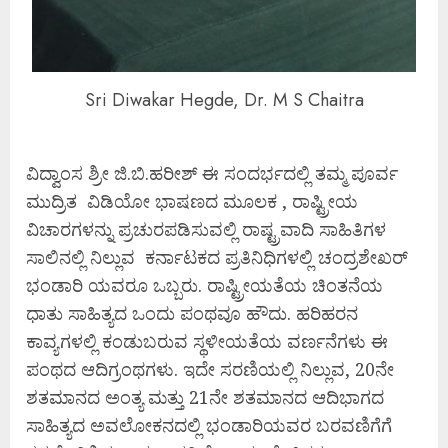
Sri Diwakar Hegde, Dr. M S Chaitra
ವಿದ್ವಾಂಸ ಶ್ರೀ ಜಿ.ಬಿ.ಹರೀಶ್ ಈ ಸಂದರ್ಭದಲ್ಲಿ ತಮ್ಮ ಪೂರ್ವ
ಮುದ್ರಿತ ವಿಡಿಯೋ ಭಾಷಣದ ಮೂಲಕ , ರಾಷ್ಟ್ರೀಯ
ವಿಚಾರಗಳನ್ನು ಪ್ರಚುರಪಡಿಸುವಲ್ಲಿ ರಾಷ್ಟ್ರವಾದಿ ಸಾಹಿತಿಗಳ
ಸಾಲಿನಲ್ಲಿ ನಿಲ್ಲುವ ಕರ್ನಾಟಕದ ಪ್ರತಿನಿಧಿಗಳಲ್ಲಿ ಚಂದ್ರಶೇಖರ್
ಭಂಡಾರಿ ಯವರೂ ಒಬ್ಬರು. ರಾಷ್ಟ್ರೀಯತೆಯ ಚಿಂತನೆಯ
ಧಾತು ಸಾಹಿತ್ಯದ ಒಂದು ಪಂಥವೂ ಹೌದು. ಹರಿಹರನ
ಕಾವ್ಯಗಳಲ್ಲಿ ಕಂಡುಬರುವ ಸ್ಥಳೀಯತೆಯ ವರ್ಣನೆಗಳು ಈ
ಪಂಥದ ಆದಿಗ್ರಂಥಗಳು. ಇದೇ ಸರಣಿಯಲ್ಲಿ ನಿಲ್ಲುವ, 20ನೇ
ಶತಮಾನದ ಅಂತ್ಯ ಮತ್ತು 21ನೇ ಶತಮಾನದ ಆದಿಭಾಗದ
ಸಾಹಿತ್ಯದ ಅವಲೋಕನದಲ್ಲಿ ಭಂಡಾರಿಯವರ ಬರವಣಿಗೆಗೆ