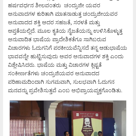
ಹರ್ಷವರ್ಧನ ಶೀಲವಂತರು ಚಂದ್ರುಜೀ ಯವರ
ಅನುವಾದಗಳ ಕುರಿತಾಗಿ ಮಾತನಾಡುತ್ತ ಚಂದ್ರುಜೀಯವರ
ಅನುವಾದದ ಶಕ್ತಿ ಅದರ ಸಹಜತೆ, ಸರಳತೆ ಮತ್ತು
ಆಪ್ತತೆಯಲ್ಲಿದೆ. ಮೂಲ ಕೃತಿಯ ನೈಜತೆಯನ್ನು ಉಳಿಸಿಕೊಳ್ಳುತ್ತ
ಅನುವಾದಿತ ಭಾಷೆಯ ಪ್ರಾದೇಶಿಕತೆಗೂ ಸಾಗಿಬರುವ
ವಿಚಾರಗಳು ಓದುಗನಿಗೆ ಪರಕೀಯವೆನ್ನಿಸದೆ ತನ್ನ ಆಡುಭಾಷೆಯ
ಭಾವವನ್ನೇ ಹುಟ್ಟಿಸುವುದು ಅವರ ಅನುವಾದಗಳ ಶಕ್ತಿ ಎಂದು
ವಿಶ್ಲೇಷಿಸಿದರು. ಭಾಷೆಯ ಮತ್ತು ವಿಚಾರಗಳ ಕ್ಲಿಷ್ಟತೆ
ಸಂಕೀರ್ಣತೆಗಳು ಚಂದ್ರುಜಿಯವರ ಅನುವಾದದ
ಪರಿಣಾಮದಿಂದಾಗಿ ಸುಗಮವಾಗಿ, ಸುಲಭವಾಗಿ ಓದುಗನ
ಮನವನ್ನು ಪ್ರವೇಶಿಸುತ್ತವೆ ಎಂಬ ಅಭಿಪ್ರಾಯವ್ಯಕ್ತಗೊಂಡಿತು.