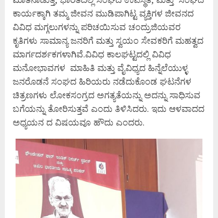
ಕಾರ್ಯಕ್ಕಾಗಿ ತಮ್ಮ ಜೀವನ ಮುಡಿಪಾಗಿಟ್ಟ ವ್ಯಕ್ತಿಗಳ ಜೀವನದ
ವಿವಿಧ ಮಗ್ಗಲುಗಳನ್ನು ಪರಿಚಯಿಸುವ ಚಂದ್ರುಜಿಯವರ
ಕೃತಿಗಳು ಸಾಮಾನ್ಯ ಜನರಿಗೆ ಮತ್ತು ಸ್ವಯಂ ಸೇವಕರಿಗೆ ಮಹತ್ವದ
ಮಾರ್ಗದರ್ಶಕಗಳಾಗಿವೆ.ವಿವಿಧ ಕಾಲಘಟ್ಟದಲ್ಲಿ ವಿವಿಧ
ಮನೋಭಾವಗಳ ಮಾಹಿತಿ ಮತ್ತು ವೈವಿಧ್ಯದ ಹಿನ್ನೆಲೆಯುಳ್ಳ
ಜನರೊಡನೆ ಸಂಘದ ಹಿರಿಯರು ನಡೆದುಕೊಂಡ ಘಟನೆಗಳ
ಚಿತ್ರಣಗಳು ಲೋಕಸಂಗ್ರದ ಅಗತ್ಯತೆಯನ್ನು ಅದನ್ನು ಸಾಧಿಸುವ
ಬಗೆಯನ್ನು ತೋರಿಸುತ್ತವೆ ಎಂದು ತಿಳಿಸಿದರು. ಇದು ಆಳವಾದದ
ಅಧ್ಯಯನ ದ ವಿಷಯವೂ ಹೌದು ಎಂದರು.