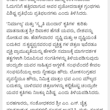
ಓದುಗನಿಗೆ ಹತ್ತಿರವಾಗುವ ಅವರ ಪ್ರಚೋದನಾತ್ಮಕ ಗ್ರಂಥಗಳು
ವಿಶಿಷ್ಟ ಪ್ರತಿಭೆಯ ಪ್ರತಿಫಲನಗಳು ಎಂದು ತಿಳಿಸಿದರು.
‘ನಿರ್ಮಾಲ್ಯ’ ಮತ್ತು ‘ಸ್ಮೃತಿ ಮಂದಾರ’ ಕೃತಿಗಳ ಕುರಿತು
ಮಾತನಾಡುತ್ತ ಶ್ರೀ ದಿವಾಕರ ಹೆಗಡೆ ಯವರು, ದೇಶವನ್ನು
ನೋಡುವ ಡಾ. ಹೆಡಗೇವಾರರ ದೃಷ್ಟಿ ಮತ್ತು ಆ ದೃಷ್ಟಿಯಂತೆ
ಬದುಕಿದ ನ.ಕೃಷ್ಣಪ್ಪನವರಂಥ ವ್ಯಕ್ತಿತ್ವ ಗಳ ಚಿತ್ರಣ ಇವೆರಡೂ
ವ್ಯಕ್ತಿ ಪ್ರಾಮುಖ್ಯತೆಯನ್ನು ಹೇಳದೇ ಸಮಾಜಕ್ಕೆ ಮಾರ್ಗದರ್ಶಕ
ತತ್ವಗಳಾಗಿ ನಿರೂಪಿಸುವ ಸಂಗತಿಗಳನ್ನು ತಿಳಿಯಪಡಿಸುವುದು
ಚಂದ್ರುಜೀ ಯವರ ಸಾಹಿತ್ಯದ ಅಗ್ಗಳಿಕೆ. ಸಂಘವೆಂದರೆ ಕೇವಲ
ಸಂಘಟನೆಯಲ್ಲ ಅದು ಸ್ನೇಹವೂ ಹೌದು. ಲೋಕಸಂಗ್ರಹದ
ವ್ಯವಸ್ಥೆಯೂ ಹೌದು, ನಿಮಿತ್ತ ಮಾತ್ರಂ ಭವ ಎಂಬ ಮೌಲ್ಯದ
ಬದುಕನ್ನು ಬಾಳಿದವರ ಚಿತ್ರಣಗಳನ್ನು ಕಟ್ಟಿಕೊಟ್ಟ ಚಂದ್ರುಜೀ
ಯವರ ಕೃತಿಗಳು ನಿಜಕ್ಕೂ ವಿಶಿಷ್ಟ ಎಂದು ತಿಳಿಯಪಡಿಸಿದರು.
ಬರಹಗಾರರು, ಸಂಶೋಧಕರದ ಶ್ರೀ ಎಂ. ಎಸ್. ಚೈತ್ರ
ಮಾತನಾಡುತ್ತ, ಭಾರತದಲ್ಲಿ ಸಂಘದ ಉಪಸ್ಥಿತಿ, ಮತ್ತು ಸಂಘದ