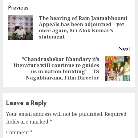
Continue
Previous
Reading
The hearing of Ram Janmabhoomi
Appeals has been adjourned – yet
Pre
once again, Sri Alok Kumar’s
pos
statement
Next
“Chandrashekar Bhandary ji’s
literature will continue to guides
Next
us in nation building” – TS
post:
Nagabharana, Film Director
Leave a Reply
Your email address will not be published.
Required
fields are marked
*
Comment
*