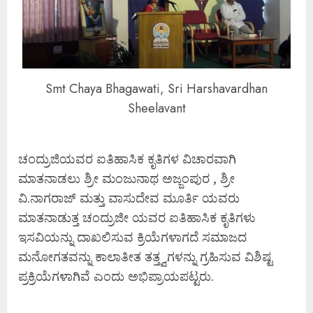
Smt Chaya Bhagawati, Sri Harshavardhan
Sheelavant
ಚಂದ್ರುಜಿಯವರ ಐತಿಹಾಸಿಕ ಕೃತಿಗಳ ವಿಚಾರವಾಗಿ
ಮಾತನಾಡಲು ಶ್ರೀ ಮಂಜುನಾಥ ಅಜ್ಜಂಪುರ , ಶ್ರೀ
ವಿ.ನಾಗರಾಜ್ ಮತ್ತು ವಾಸುದೇವ ಮೂರ್ತಿ ಯವರು
ಮಾತನಾಡುತ್ತ ಚಂದ್ರುಜೀ ಯವರ ಐತಿಹಾಸಿಕ ಕೃತಿಗಳು
ಇಸವಿಯನ್ನು ದಾಖಲಿಸುವ ಕ್ರಿಯೆಗಳಾಗದೆ ಸಮಾಜದ
ಮನೋಗತವನ್ನು ಕಾಲಾತೀತ ತತ್ತ್ವಗಳನ್ನು ಗ್ರಹಿಸುವ ವಿಶಿಷ್ಟ
ಪ್ರಕ್ರಿಯೆಗಳಾಗಿವೆ ಎಂದು ಅಭಿಪ್ರಾಯಪಟ್ಟರು.