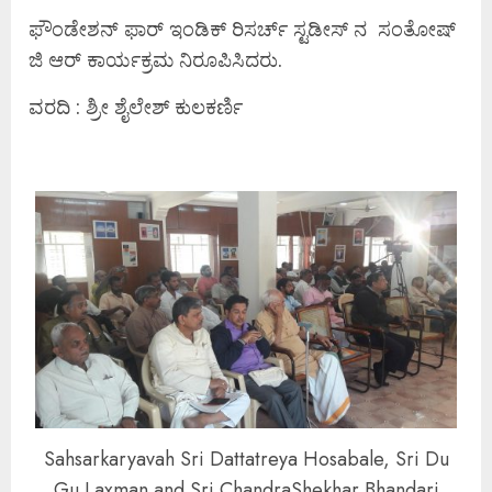
ಫೌಂಡೇಶನ್ ಫಾರ್ ಇಂಡಿಕ್ ರಿಸರ್ಚ್ ಸ್ಟಡೀಸ್ ನ ಸಂತೋಷ್
ಜಿ ಆರ್ ಕಾರ್ಯಕ್ರಮ ನಿರೂಪಿಸಿದರು.
ವರದಿ : ಶ್ರೀ ಶೈಲೇಶ್ ಕುಲಕರ್ಣಿ
Sahsarkaryavah Sri Dattatreya Hosabale, Sri Du
Gu Laxman and Sri ChandraShekhar Bhandari