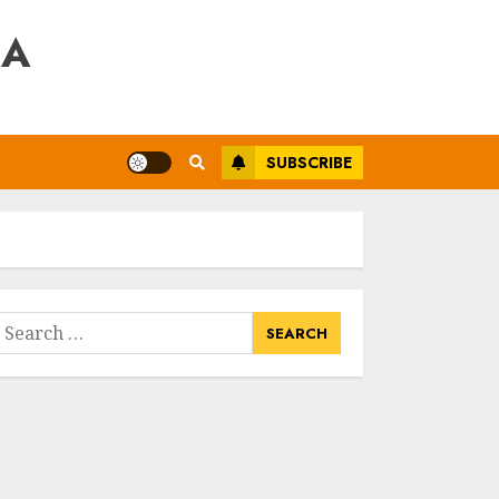
RA
SUBSCRIBE
earch
or: