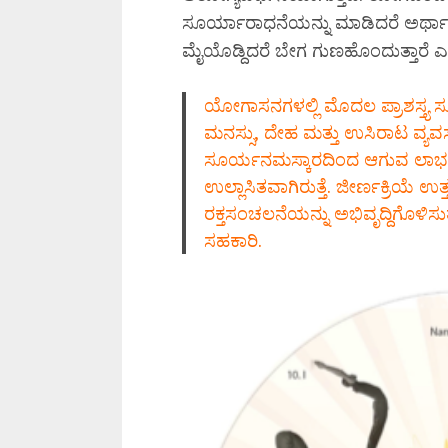
ಸೂರ್ಯಾರಾಧನೆಯನ್ನು ಮಾಡಿದರೆ ಅರ್ಥಾತ್
ಮೈಯೊಡ್ದಿದರೆ ಬೇಗ ಗುಣಹೊಂದುತ್ತಾರೆ ಎಂ
ಯೋಗಾಸನಗಳಲ್ಲಿ ಮೊದಲ ಪ್ರಾಶಸ್ತ್ಯ ಸ
ಮನಸ್ಸು, ದೇಹ ಮತ್ತು ಉಸಿರಾಟ ವ್ಯವಸ
ಸೂರ್ಯನಮಸ್ಕಾರದಿಂದ ಆಗುವ ಲಾಭಗಳ
ಉಲ್ಲಾಸಿತವಾಗಿರುತ್ತೆ. ಜೀರ್ಣಕ್ರಿಯೆ ಉತ
ರಕ್ತಸಂಚಲನೆಯನ್ನು ಅಭಿವೃದ್ದಿಗೊಳಿಸುತ
ಸಹಕಾರಿ.