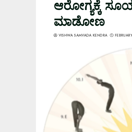
ಆರೋಗ್ಯಕ್ಕೆ ಸೂ
ಮಾಡೋಣ
VISHWA SAMVADA KENDRA
FEBRUARY