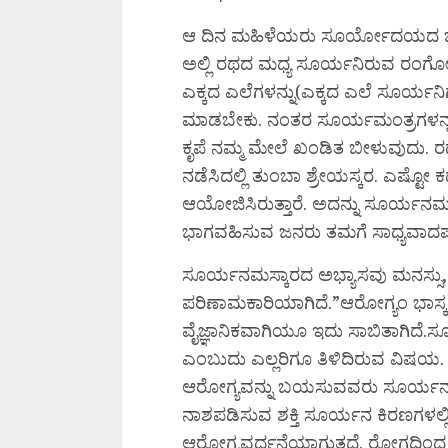
ಆ ದಿನ ಮಹಿಳೆಯರು ಸೂರ್ಯೋದಯದ ಒಳಗ
ಅಲ್ಲಿ ರಥದ ಮಧ್ಯ ಸೂರ್ಯನಿರುವ ರಂಗೋ
ಎಕ್ಕದ ಎಲೆಗಳನ್ನು(ಎಕ್ಕದ ಎಲೆ ಸೂರ್ಯನಿ
ಮಾಡಬೇಕು. ನಂತರ ಸೂರ್ಯಮಂತ್ರಗಳನ್ನ
ಕೃಪೆ ನಮ್ಮ ಮೇಲೆ ಖಂಡಿತ ಬೀಳುವುದು.
ನಡೆಸಿದಲ್ಲಿ ತುಂಬಾ ಶ್ರೇಯಸ್ಕರ. ಎಷ್ಟೋ 
ಆಯೋಜಿಸಿರುತ್ತಾರೆ. ಅದನ್ನು ಸೂರ್ಯನಮಸ
ಭಾಗವಹಿಸುವ ಜನರು ತಮಗೆ ಸಾಧ್ಯವಾದಷ್ಟ
ಸೂರ್ಯನಮಸ್ಕಾರದ ಅಭ್ಯಾಸವು ಮನಸ್ಸು,ದೇ
ಪರಿಣಾಮಕಾರಿಯಾಗಿದೆ.”ಆರೋಗ್ಯಂ ಭಾಸ್
ವೈಜ್ಞಾನಿಕವಾಗಿಯೂ ಇದು ಸಾಬಿತಾಗಿದೆ.ಸ
ಎಂಬುದು ಎಲ್ಲರಿಗೂ ತಿಳಿದಿರುವ ವಿಷಯ. 
ಆರೋಗ್ಯವನ್ನು ಬಯಸುವವರು ಸೂರ್ಯನ 
ನಾಶಪಡಿಸುವ ಶಕ್ತಿ ಸೂರ್ಯನ ಕಿರಣಗಳಲ
ಆರೋಗ್ಯವರ್ಧನೆಯಾಗುತ್ತದೆ. ರೋಗದಿ