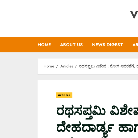
Skip
V
to
content
HOME
ABOUT US
NEWS DIGEST
AR
Home
Articles
ರಥಸಪ್ತಮಿ ವಿಶೇಷ : ರೋಗ ನಿವರಣೆಗೆ,
Articles
ರಥಸಪ್ತಮಿ ವಿಶೇ
ದೇಹದಾರ್ಡ್ಯ ಹಾ